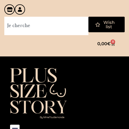
Wish
list
0
0,00
€