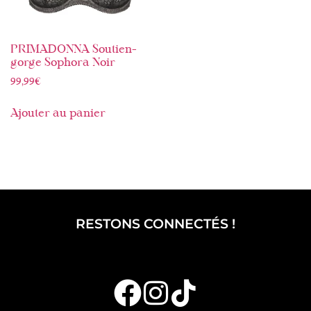
PRIMADONNA Soutien-
gorge Sophora Noir
99,99
€
Ajouter au panier
RESTONS CONNECTÉS !