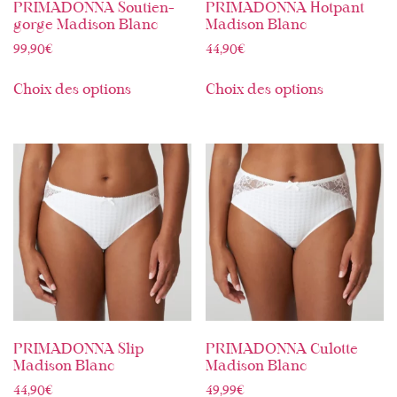
PRIMADONNA Soutien-
PRIMADONNA Hotpant
gorge Madison Blanc
Madison Blanc
99,90
€
44,90
€
Choix des options
Choix des options
PRIMADONNA Slip
PRIMADONNA Culotte
Madison Blanc
Madison Blanc
44,90
€
49,99
€