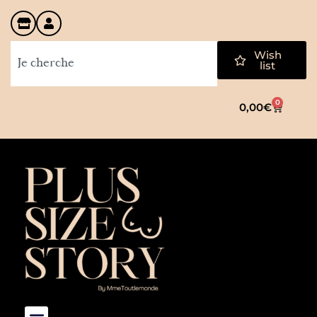
Wish
list
0
0,00
€