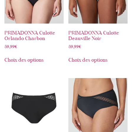
PRIMADONNA Culotte
PRIMADONNA Culotte
Orlando Charbon
Deauville Noir
59,99
€
59,99
€
Choix des options
Choix des options