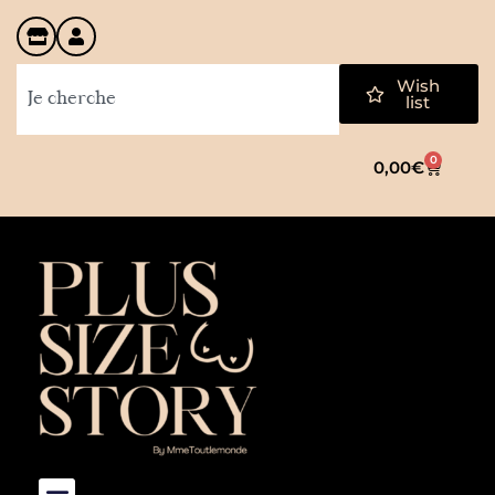
Wish
list
0
0,00
€