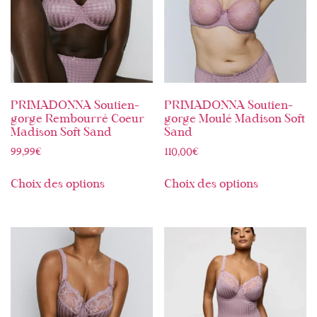
PRIMADONNA Soutien-
PRIMADONNA Soutien-
gorge Rembourré Coeur
gorge Moulé Madison Soft
Madison Soft Sand
Sand
99,99
€
110,00
€
Choix des options
Choix des options