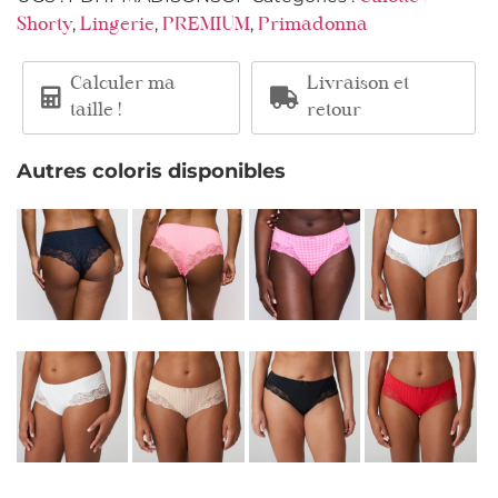
,
,
,
Shorty
Lingerie
PREMIUM
Primadonna
Calculer ma
Livraison et
taille !
retour
Autres coloris disponibles