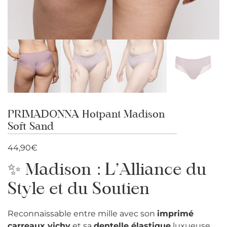
PRIMADONNA Hotpant Madison
Soft Sand
44,90
€
✨ Madison : L’Alliance du
Style et du Soutien
Reconnaissable entre mille avec son
imprimé
carreaux vichy
et sa
dentelle élastique
luxueuse,