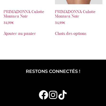
PRIMADONNA Culotte
PRIMADONNA Culotte
Montara Noir
Montara Noir
34,99
€
34,99
€
Ajouter au panier
Choix des options
RESTONS CONNECTÉS !