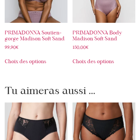
PRIMADONNA Soutien-
PRIMADONNA Body
gorge Madison Soft Sand
Madison Soft Sand
99,90
€
150,00
€
Choix des options
Choix des options
Tu aimeras aussi ...