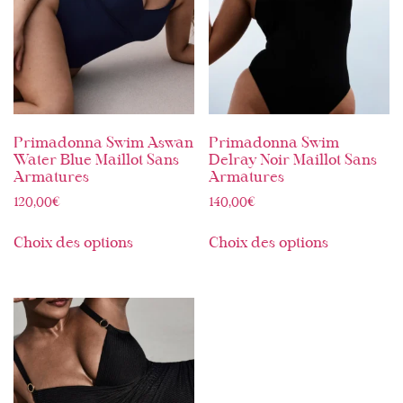
Primadonna Swim Aswan
Primadonna Swim
Water Blue Maillot Sans
Delray Noir Maillot Sans
Armatures
Armatures
120,00
€
140,00
€
Choix des options
Choix des options