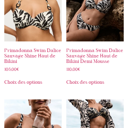
Primadonna Swim Dalice
Primadonna Swim Dalice
Sauvage Shine Haut de
Sauvage Shine Haut de
Bikini
Bikini Demi Mousse
105,00
€
110,00
€
Choix des options
Choix des options