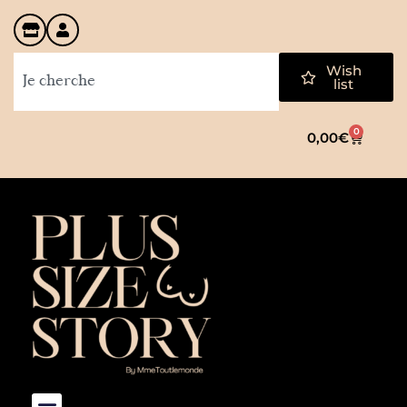
Wish
list
0
0,00
€