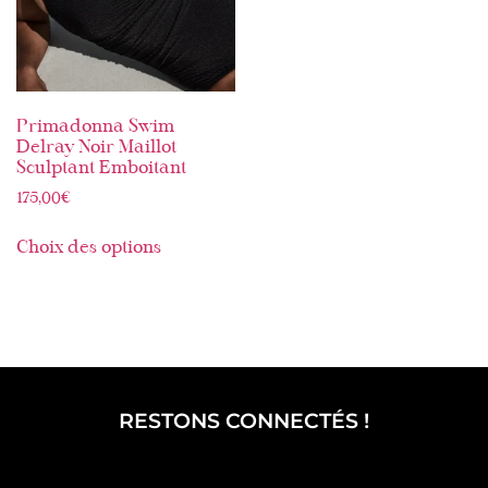
Primadonna Swim
Delray Noir Maillot
Sculptant Emboitant
175,00
€
Choix des options
RESTONS CONNECTÉS !