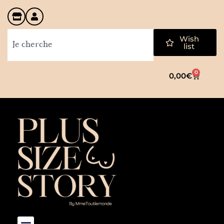
Wish
list
0
0,00
€