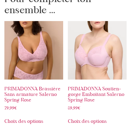
ensemble ...
PRIMADONNA Brassière
PRIMADONNA Soutien-
Sans armature Salerno
gorge Emboitant Salerno
Spring Rose
Spring Rose
79,99
€
89,99
€
Choix des options
Choix des options