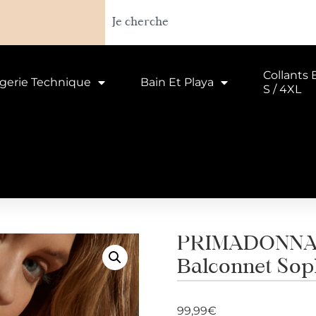
Collants 
ngerie Technique
Bain Et Playa
S / 4XL
PRIMADONNA 
Balconnet Sop
99,99
€