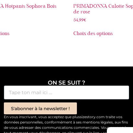
Hotpants Sophora Bois
PRIMADONNA Culotte Sop
de rose
54,99
€
tions
Choix des options
ON SE SUIT ?
S'abonner à la newsletter !
En vous inscrivant, vous acceptez que plussizestory.com traite vos
données personnelles, conformément à ses mentions légales, aux fins
de vous adresser des communications commerciales. Vous pouvez à
tout moment vous désabonner, en cliquant sur le lien « se