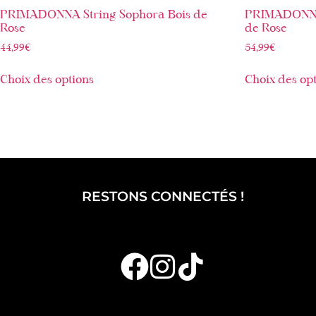
PRIMADONNA String Sophora Bois de
PRIMADONNA 
Rose
de Rose
44,99
€
54,99
€
Choix des options
Choix des op
RESTONS CONNECTÉS !