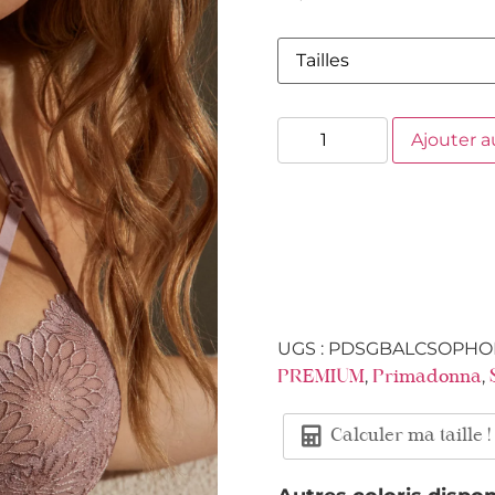
Ajouter a
UGS :
PDSGBALCSOPHO
,
,
PREMIUM
Primadonna
Calculer ma taille !