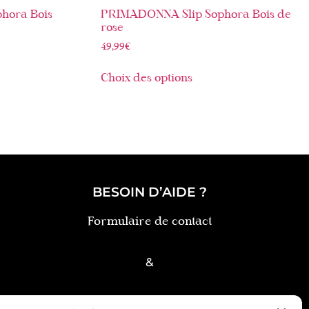
hora Bois
PRIMADONNA Slip Sophora Bois de
rose
49,99
€
Choix des options
BESOIN D’AIDE ?
Formulaire de contact
&
FAQ