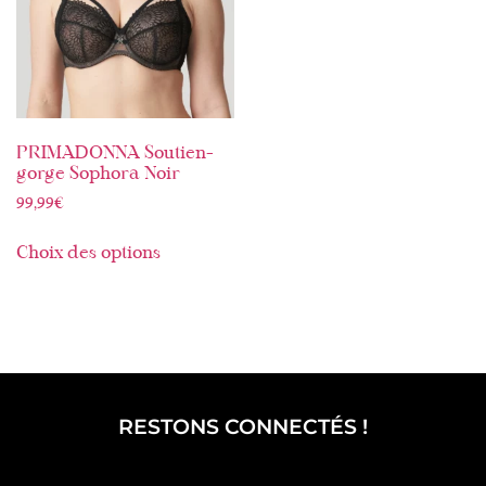
PRIMADONNA Soutien-
gorge Sophora Noir
99,99
€
Choix des options
RESTONS CONNECTÉS !