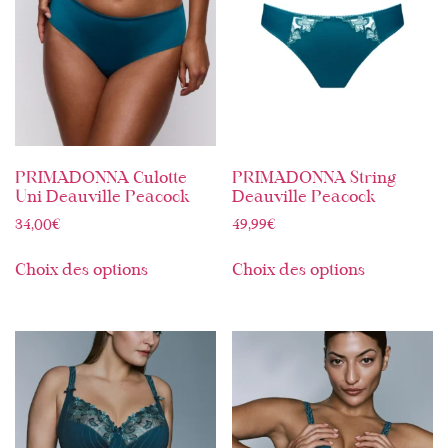
PRIMADONNA Culotte
PRIMADONNA String
Uni Deauville Peacock
Deauville Peacock
34,00
€
49,99
€
Choix des options
Choix des options