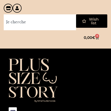
Wish
list
0
0,00
€