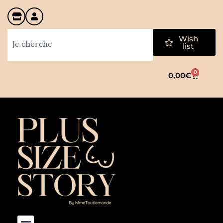
Wish
list
0
0,00
€