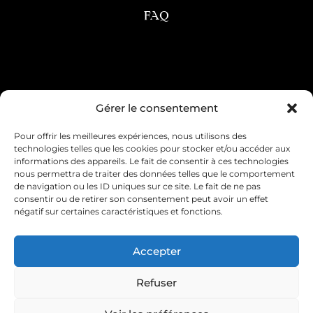
FAQ
Condition générale de vente
Gérer le consentement
Pour offrir les meilleures expériences, nous utilisons des
Mentions légales
Livraison & retour
technologies telles que les cookies pour stocker et/ou accéder aux
informations des appareils. Le fait de consentir à ces technologies
Contact & service client
nous permettra de traiter des données telles que le comportement
de navigation ou les ID uniques sur ce site. Le fait de ne pas
consentir ou de retirer son consentement peut avoir un effet
Politique de cookies (UE)
négatif sur certaines caractéristiques et fonctions.
Déclaration de confidentialité (UE)
Accepter
Imprint
Refuser