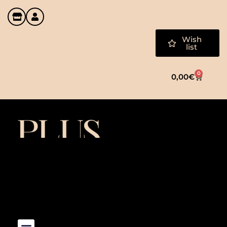
Wish
list
0
0,00
€