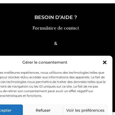
BESOIN D’AIDE ?
Formulaire de contact
&
FAQ
Gérer le consentement
 les meilleures expériences, nous utilisons des technologies telles que
 pour stocker et/ou accéder aux informations des appareils. Le fait de
 ces technologies nous permettra de traiter des données telles que le
t de navigation ou les ID uniques sur ce site. Le fait de ne pas
u de retirer son consentement peut avoir un effet négatif sur
ce client
Politique de cookies (UE)
aractéristiques et fonctions.
cepter
Refuser
Voir les préférences