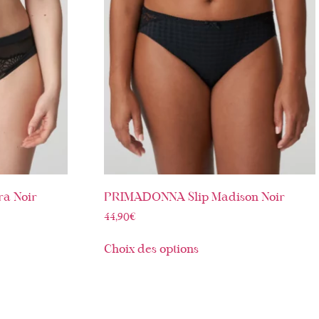
a Noir
PRIMADONNA Slip Madison Noir
44,90
€
Choix des options