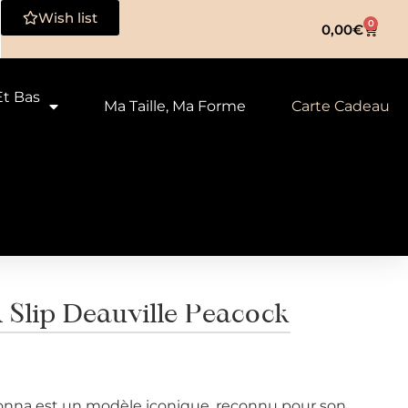
Wish list
0
0,00
€
Et Bas
Ma Taille, Ma Forme
Carte Cadeau
lip Deauville Peacock
nna est un modèle iconique, reconnu pour son