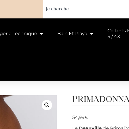
Collants 
ngerie Technique
Bain Et Playa
S / 4XL
PRIMADONNA S
54,99
€
Le
Deauville
de PrimaDo