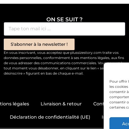
ON SE SUIT ?
S'abonner à la newsletter !
En vous inscrivant, vous acceptez que plussizestory.com traite vos
données personnelles, conformément à ses mentions légales, aux fins
de vous adresser des communications commerciales. Vous pouvez à
tout moment vous désabonner, en cliquant sur le lien « se
désinscrire » figurant en bas de chaque e-mail.
Pour offrir
les cookies
consentir à
comportemen
consentir o
ions légales
Livraison & retour
Contact & servi
certaines c
Déclaration de confidentialité (UE)
Imprint
Ac