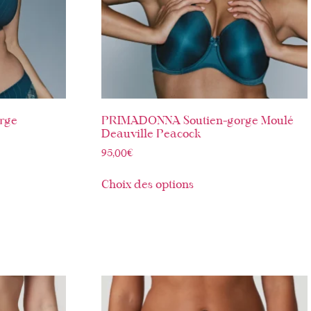
rge
PRIMADONNA Soutien-gorge Moulé
Deauville Peacock
95,00
€
Choix des options