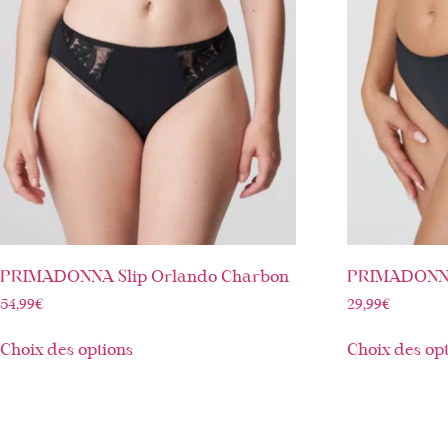
PRIMADONNA Slip Orlando Charbon
PRIMADONNA 
54,99
€
29,99
€
Choix des options
Choix des op