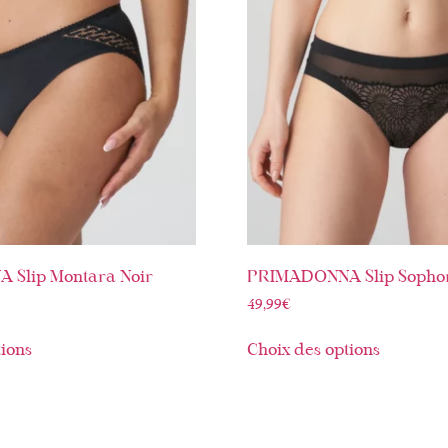
Slip Montara Noir
PRIMADONNA Slip Sophor
49,99
€
tions
Choix des options