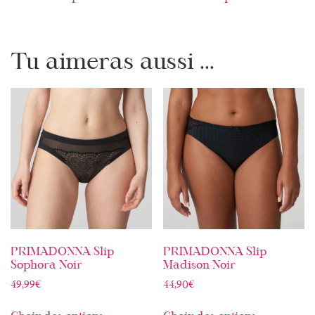
Tu aimeras aussi ...
PRIMADONNA Slip
PRIMADONNA Slip
Sophora Noir
Madison Noir
49,99
€
44,90
€