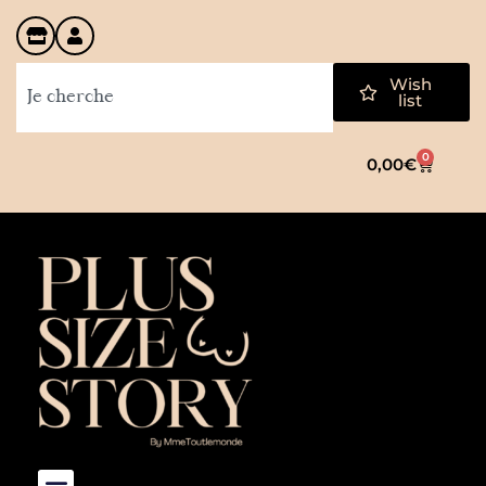
Wish
list
0
0,00
€