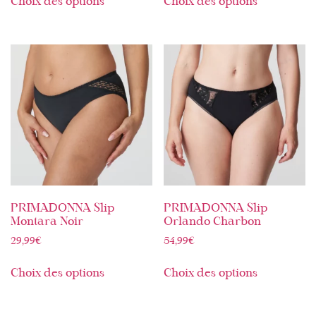
Choix des options
Choix des options
PRIMADONNA Slip
PRIMADONNA Slip
Montara Noir
Orlando Charbon
29,99
€
54,99
€
Choix des options
Choix des options