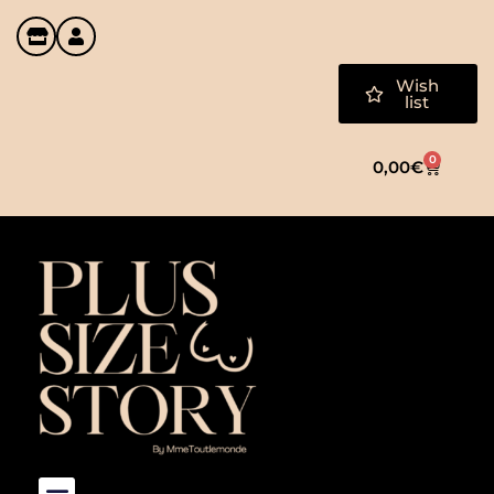
Wish
list
0
0,00
€