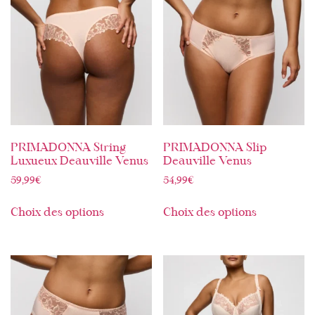
PRIMADONNA String
PRIMADONNA Slip
Luxueux Deauville Venus
Deauville Venus
59,99
€
54,99
€
Choix des options
Choix des options