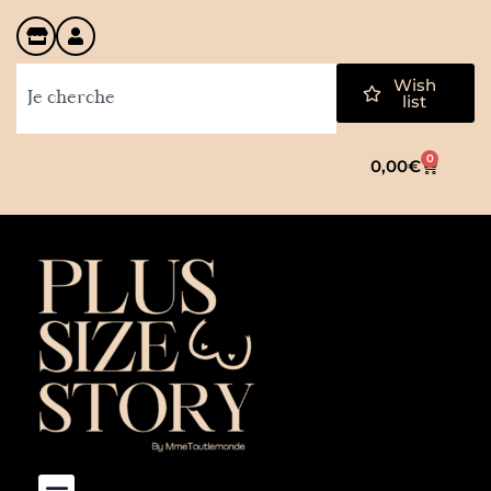
Wish
list
0
0,00
€