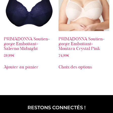
PRIMADONNA Soutien-
PRIMADONNA Soutien-
gorge Emboitant+
gorge Emboitant+
Salerno Midnight
Montara Crystal Pink
89,99
€
74,99
€
Ajouter au panier
Choix des options
RESTONS CONNECTÉS !