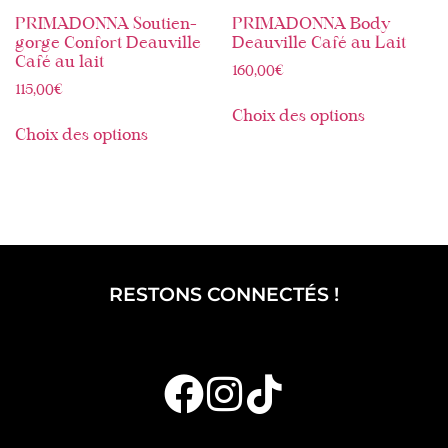
PRIMADONNA Soutien-
PRIMADONNA Body
gorge Confort Deauville
Deauville Café au Lait
Café au lait
160,00
€
115,00
€
Choix des options
Choix des options
RESTONS CONNECTÉS !