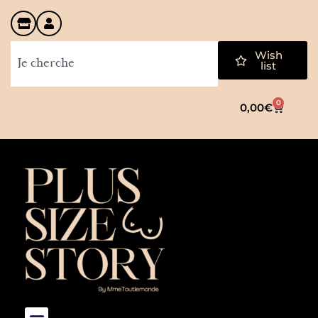
Wish
list
0
0,00
€