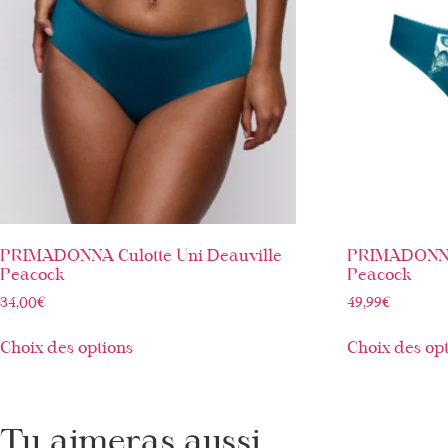
PRIMADONNA Culotte Uni Deauville
PRIMADONNA 
Peacock
Peacock
34,00
€
49,99
€
Choix des options
Choix des op
Tu aimeras aussi ...