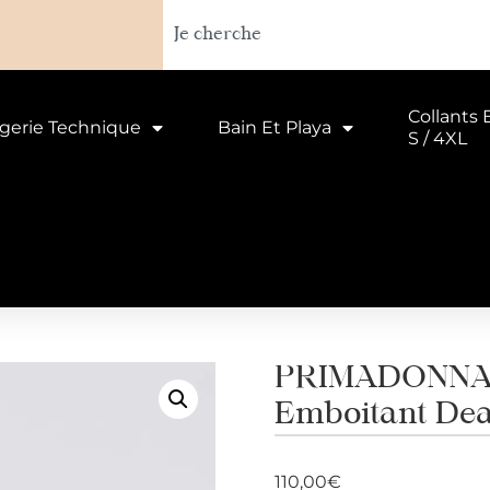
Collants 
ngerie Technique
Bain Et Playa
S / 4XL
PRIMADONNA 
Emboitant Dea
110,00
€