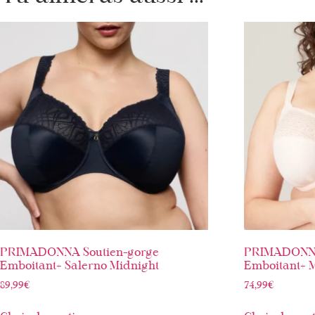
PRIMADONNA Soutien-gorge
PRIMADONNA
Emboitant+ Salerno Midnight
Emboitant+ M
89,99
€
74,99
€