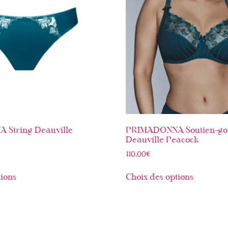
String Deauville
PRIMADONNA Soutien-go
Deauville Peacock
110,00
€
tions
Choix des options