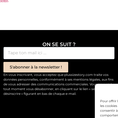
tions
ON SE SUIT ?
S'abonner à la newsletter !
En vous inscrivant, vous acceptez que plussizestory.com traite vos
données personnelles, conformément à ses mentions légales, aux fins
de vous adresser des communications commerciales. Vous pouvez à
tout moment vous désabonner, en cliquant sur le lien « se
désinscrire » figurant en bas de chaque e-mail.
Pour offrir
les cookies
consentir à
comportemen