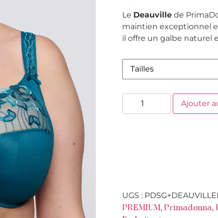
Le
Deauville
de PrimaDo
maintien exceptionnel e
il offre un galbe naturel
Ajouter a
UGS :
PDSG+DEAUVILLE
,
,
PREMIUM
Primadonna