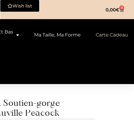
Wish list
0
0,00
€
Et Bas
Ma Taille, Ma Forme
Carte Cadeau
Soutien-gorge
uville Peacock