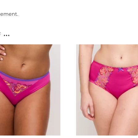
êtement.
...