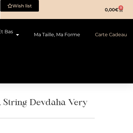
Wish list
0
0,00
€
Et Bas
Ma Taille, Ma Forme
Carte Cadeau
tring Devdaha Very