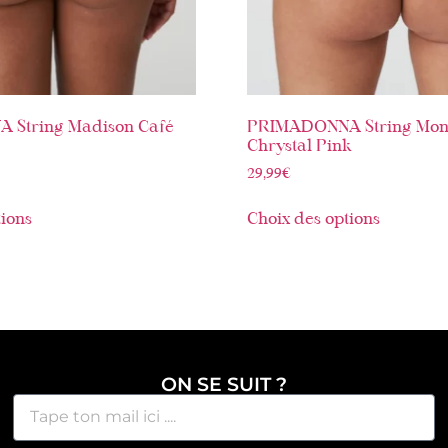
 String Madison Café
PRIMADONNA String Mon
Chrystal Pink
29,99
€
tions
Choix des options
ON SE SUIT ?