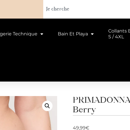
Collants 
ngerie Technique
Bain Et Playa
S / 4XL
PRIMADONNA S
Berry
49,99
€