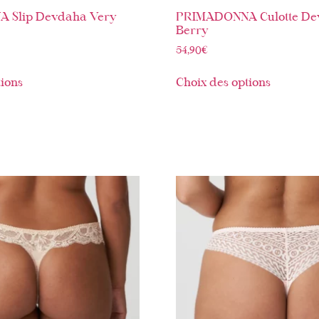
 Slip Devdaha Very
PRIMADONNA Culotte De
Berry
54,90
€
tions
Choix des options