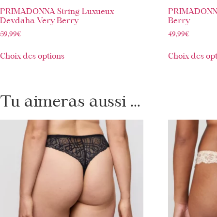
PRIMADONNA String Luxueux
PRIMADONNA
Devdaha Very Berry
Berry
59,99
€
49,99
€
Choix des options
Choix des op
Tu aimeras aussi ...