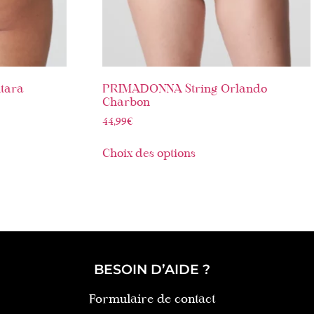
tara
PRIMADONNA String Orlando
Charbon
44,99
€
Choix des options
BESOIN D’AIDE ?
Formulaire de contact