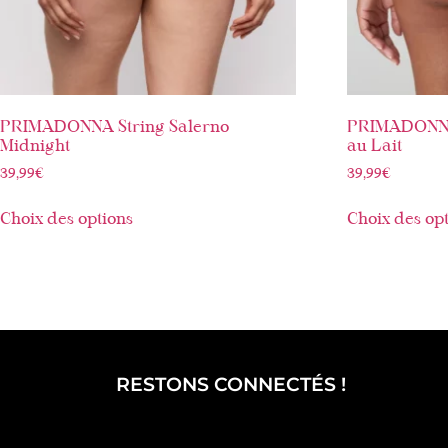
PRIMADONNA String Salerno
PRIMADONNA
Midnight
au Lait
39,99
€
39,99
€
Choix des options
Choix des op
RESTONS CONNECTÉS !