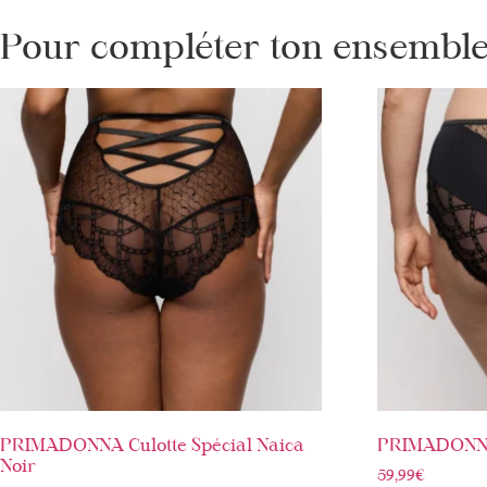
Pour compléter ton ensemble 
PRIMADONNA Culotte Spécial Naica
PRIMADONNA 
Noir
59,99
€