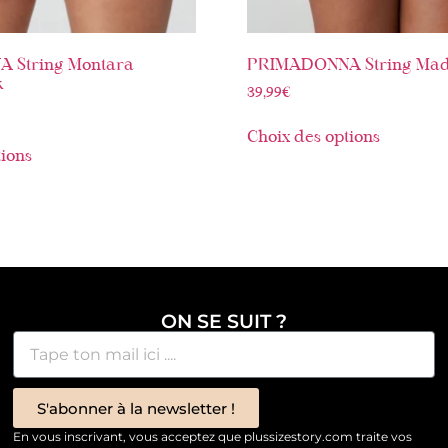
 String Montara
PRIMADONNA String Madi
k
39,99
€
Choix des options
tions
ON SE SUIT ?
S'abonner à la newsletter !
En vous inscrivant, vous acceptez que plussizestory.com traite vos