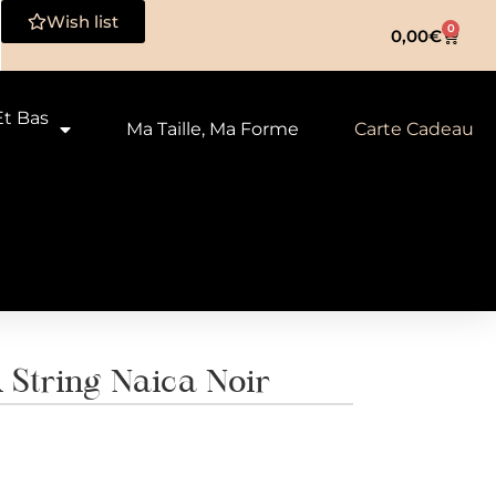
Wish list
0
0,00
€
Et Bas
Ma Taille, Ma Forme
Carte Cadeau
tring Naica Noir