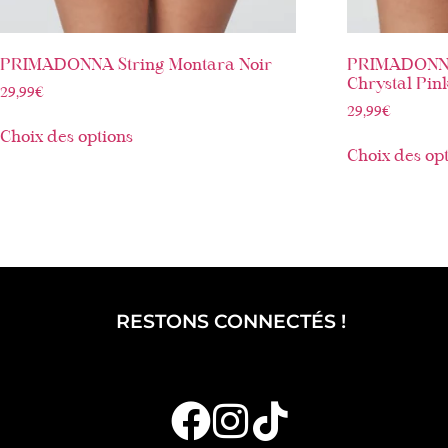
PRIMADONNA String Montara Noir
PRIMADONNA
Chrystal Pin
29,99
€
29,99
€
Choix des options
Choix des op
RESTONS CONNECTÉS !