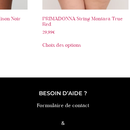
son Noir
PRIMADONNA String Montara True
Red
29,99
€
Choix des options
BESOIN D’AIDE ?
Formulaire de contact
&