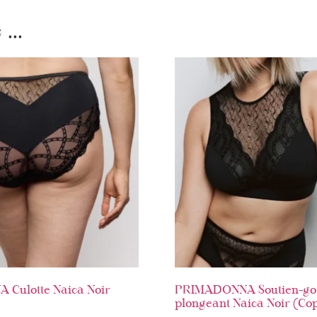
...
Culotte Naica Noir
PRIMADONNA Soutien-go
plongeant Naica Noir (Cop