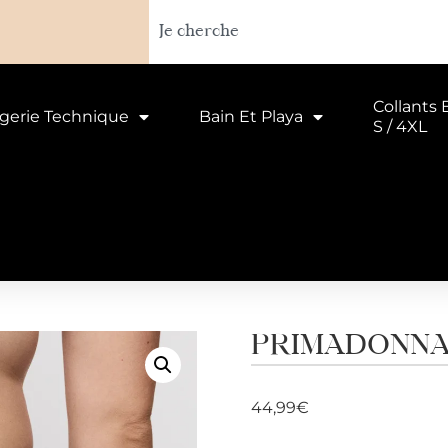
Collants 
ngerie Technique
Bain Et Playa
S / 4XL
PRIMADONNA S
44,99
€