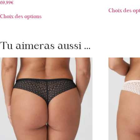
69,99
€
Choix des op
Choix des options
Tu aimeras aussi ...