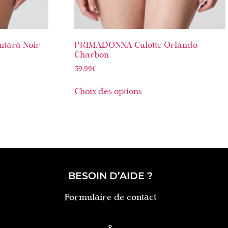
tara Noir
PRIMADONNA Culotte Orlando
Charbon
59,99
€
Choix des options
BESOIN D’AIDE ?
Formulaire de contact
&