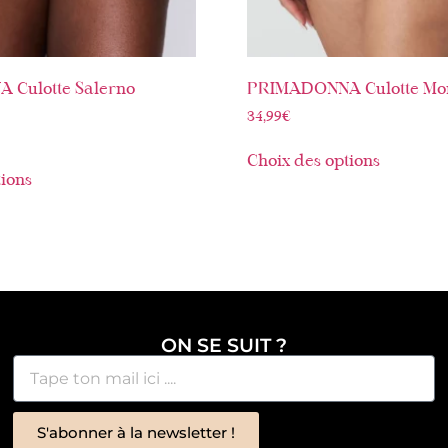
Culotte Salerno
PRIMADONNA Culotte Mon
34,99
€
Choix des options
tions
ON SE SUIT ?
S'abonner à la newsletter !