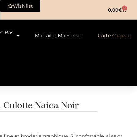
Wish list
0
0,00
€
Et Bas
Ma Taille, Ma Forme
Carte Cadeau
ulotte Naica Noir
fine et broderie graphique. Si confortable, si sexy.