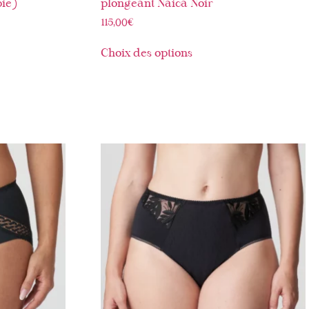
ie)
plongeant Naica Noir
115,00
€
Choix des options