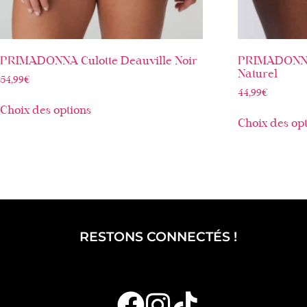
PRIMADONNA Culotte Deauville Noir
PRIMADONNA 
Naturel
54,99
€
44,99
€
Choix des options
Choix des op
RESTONS CONNECTÉS !