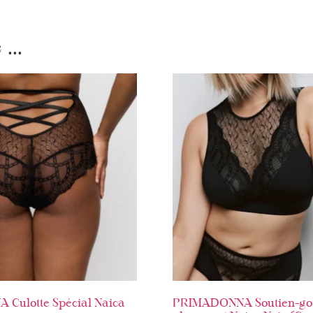
...
Culotte Spécial Naica
PRIMADONNA Soutien-go