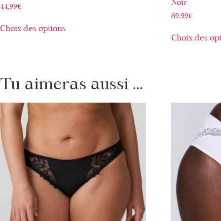
Noir
44,99
€
69,99
€
Choix des options
Choix des op
Tu aimeras aussi ...