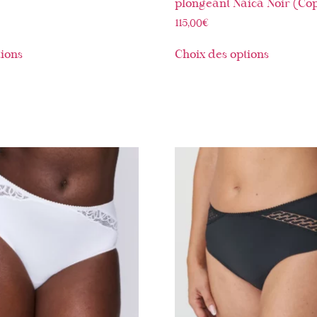
plongeant Naica Noir (Cop
115,00
€
tions
Choix des options