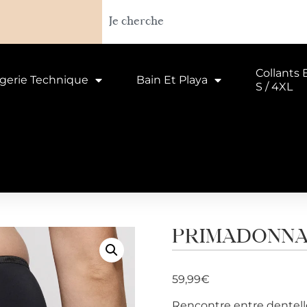
Collants 
ngerie Technique
Bain Et Playa
S / 4XL
PRIMADONNA C
59,99
€
Rencontre entre dentelle 