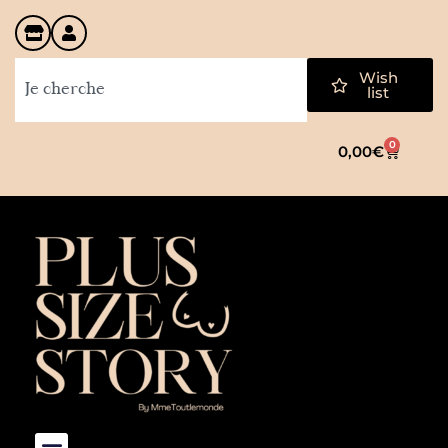
Wish
list
0
0,00
€