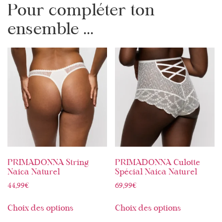
Pour compléter ton
ensemble ...
PRIMADONNA String
PRIMADONNA Culotte
Naica Naturel
Spécial Naica Naturel
44,99
€
69,99
€
Choix des options
Choix des options