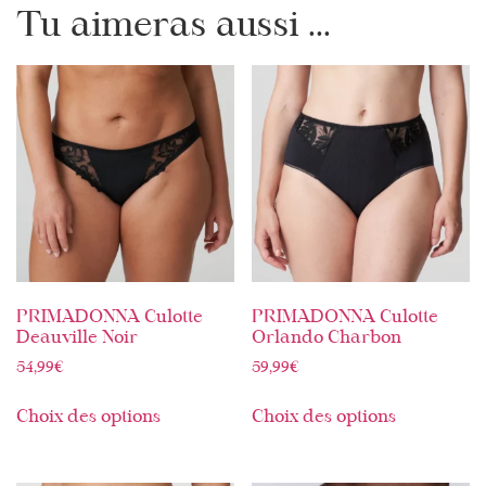
Tu aimeras aussi ...
PRIMADONNA Culotte
PRIMADONNA Culotte
Deauville Noir
Orlando Charbon
54,99
€
59,99
€
Choix des options
Choix des options