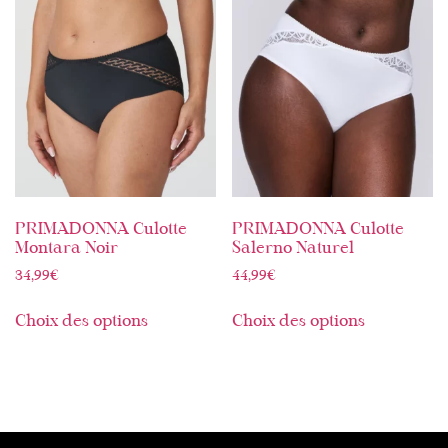
PRIMADONNA Culotte
PRIMADONNA Culotte
Montara Noir
Salerno Naturel
34,99
€
44,99
€
Choix des options
Choix des options