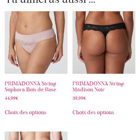
Tu aimeras aussi ...
PRIMADONNA String
PRIMADONNA String
Sophora Bois de Rose
Madison Noir
44,99
€
39,99
€
Choix des options
Choix des options