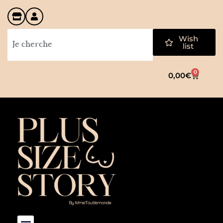
Wish
list
0
0,00
€