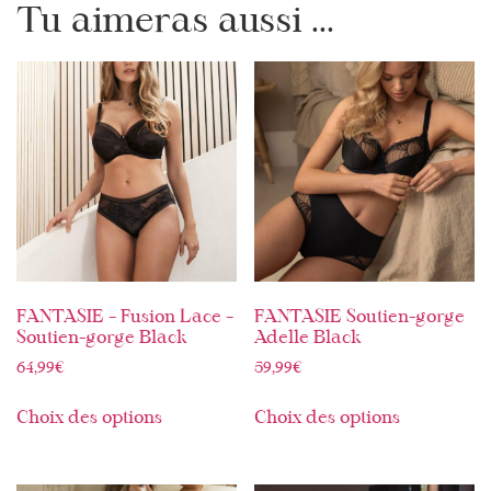
Tu aimeras aussi ...
FANTASIE – Fusion Lace –
FANTASIE Soutien-gorge
Soutien-gorge Black
Adelle Black
64,99
€
59,99
€
Choix des options
Choix des options