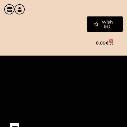
Wish
list
0
0,00
€