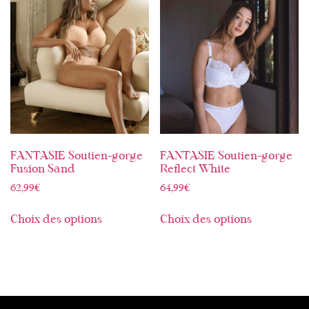
FANTASIE Soutien-gorge
FANTASIE Soutien-gorge
Fusion Sand
Reflect White
62,99
€
64,99
€
Choix des options
Choix des options