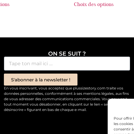
tions
Choix des options
ON SE SUIT ?
S'abonner à la newsletter !
En vous inscrivant, vous acceptez que plussizestory.com traite vos
données personnelles, conformément à ses mentions légales, aux fins
de vous adresser des communications commerciales. Vous pouvez à
tout moment vous désabonner, en cliquant sur le lien « se
désinscrire » figurant en bas de chaque e-mail.
Pour offrir
les cookies
consentir à