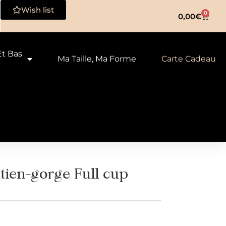
Wish list
0
0,00
€
Et Bas
Ma Taille, Ma Forme
Carte Cadeau
ien-gorge Full cup