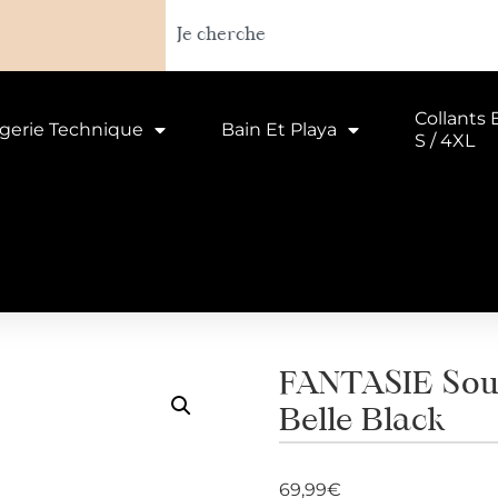
Collants 
ngerie Technique
Bain Et Playa
S / 4XL
FANTASIE Sout
Belle Black
69,99
€