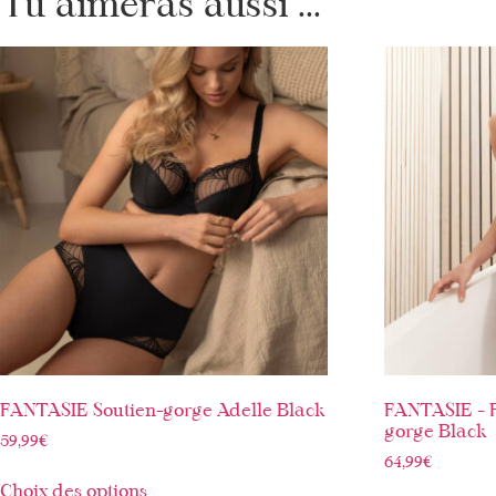
Tu aimeras aussi ...
FANTASIE Soutien-gorge Adelle Black
FANTASIE – F
gorge Black
59,99
€
64,99
€
Choix des options