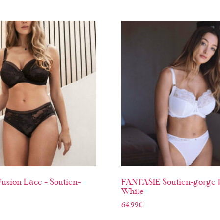
usion Lace – Soutien-
FANTASIE Soutien-gorge R
White
64,99
€