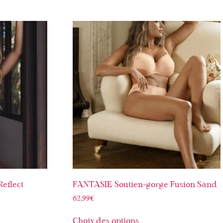
eflect
FANTASIE Soutien-gorge Fusion Sand
62,99
€
Choix des options