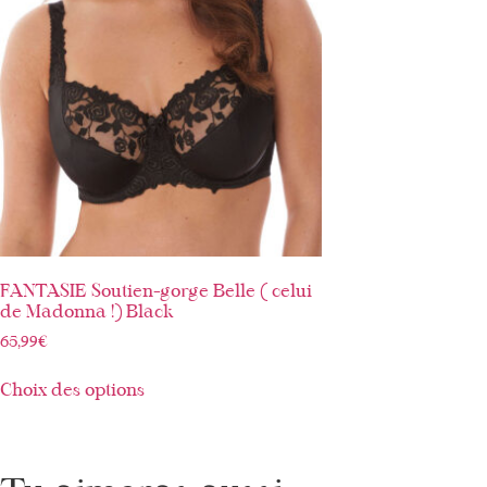
FANTASIE Soutien-gorge Belle ( celui
de Madonna !) Black
65,99
€
Choix des options