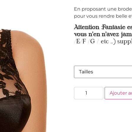
En proposant une broderi
pour vous rendre belle et
Attention :Fantasie e
vous n’en n’avez jam
/E/F /G / etc ..) supp
Ajouter a