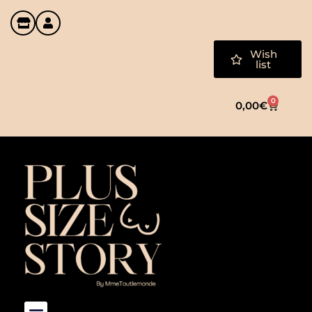
Wish
list
0
0,00
€