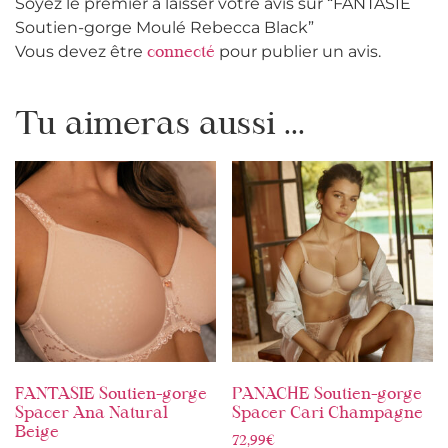
Soyez le premier à laisser votre avis sur “FANTASIE
Soutien-gorge Moulé Rebecca Black”
Vous devez être
pour publier un avis.
connecté
Tu aimeras aussi ...
FANTASIE Soutien-gorge
PANACHE Soutien-gorge
Spacer Ana Natural
Spacer Cari Champagne
Beige
72,99
€