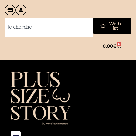
Wish
list
0
0,00
€