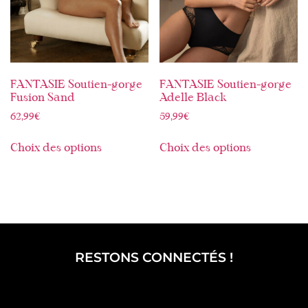
FANTASIE Soutien-gorge
FANTASIE Soutien-gorge
Fusion Sand
Adelle Black
62,99
€
59,99
€
Choix des options
Choix des options
RESTONS CONNECTÉS !