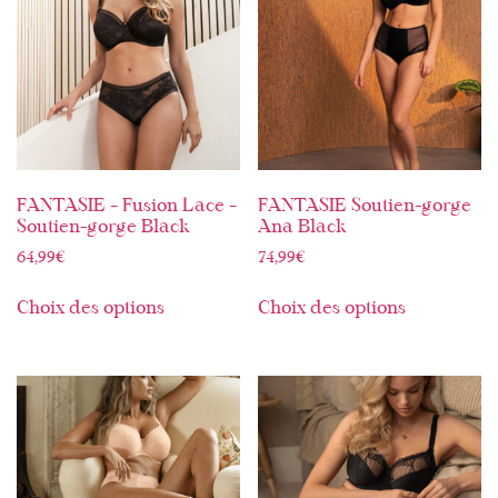
FANTASIE – Fusion Lace –
FANTASIE Soutien-gorge
Soutien-gorge Black
Ana Black
64,99
€
74,99
€
Choix des options
Choix des options