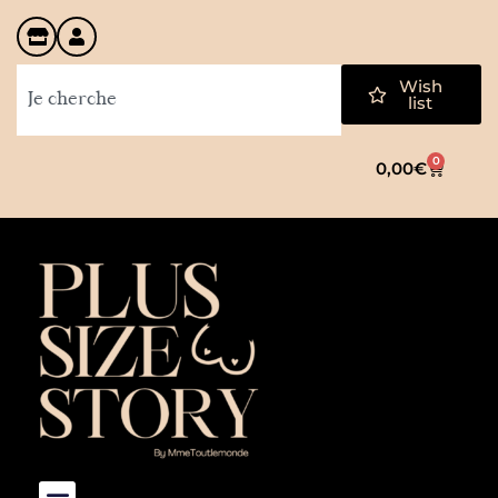
Wish
list
0
0,00
€