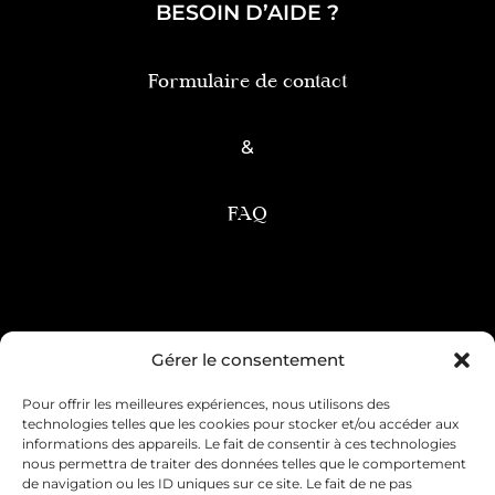
BESOIN D’AIDE ?
Formulaire de contact
&
FAQ
Condition générale de vente
Gérer le consentement
Pour offrir les meilleures expériences, nous utilisons des
Mentions légales
Livraison & retour
technologies telles que les cookies pour stocker et/ou accéder aux
informations des appareils. Le fait de consentir à ces technologies
Contact & service client
nous permettra de traiter des données telles que le comportement
de navigation ou les ID uniques sur ce site. Le fait de ne pas