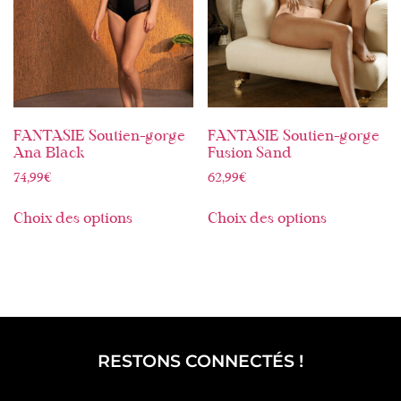
FANTASIE Soutien-gorge
FANTASIE Soutien-gorge
Ana Black
Fusion Sand
74,99
€
62,99
€
Choix des options
Choix des options
RESTONS CONNECTÉS !