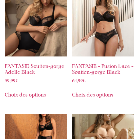
FANTASIE Soutien-gorge
FANTASIE – Fusion Lace –
Adelle Black
Soutien-gorge Black
59,99
€
64,99
€
Choix des options
Choix des options