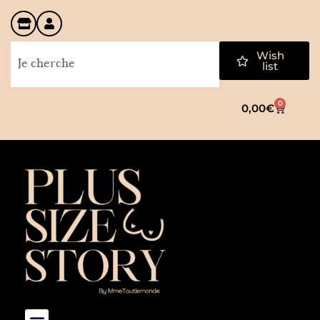
Wish
list
0
0,00
€