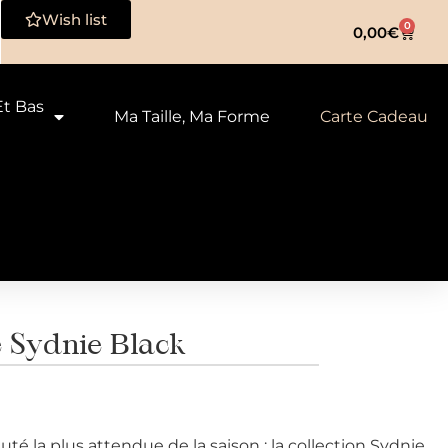
Wish list
0
0,00
€
Et Bas
Ma Taille, Ma Forme
Carte Cadeau
 Sydnie Black
é la plus attendue de la saison : la collection Sydnie.