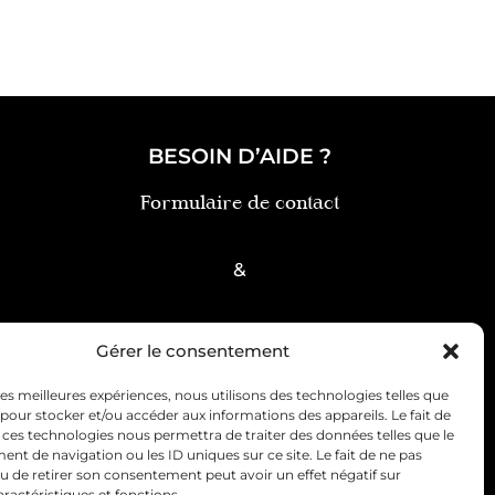
BESOIN D’AIDE ?
Formulaire de contact
&
FAQ
Gérer le consentement
 les meilleures expériences, nous utilisons des technologies telles que
 pour stocker et/ou accéder aux informations des appareils. Le fait de
 ces technologies nous permettra de traiter des données telles que le
t de navigation ou les ID uniques sur ce site. Le fait de ne pas
u de retirer son consentement peut avoir un effet négatif sur
ce client
Politique de cookies (UE)
aractéristiques et fonctions.