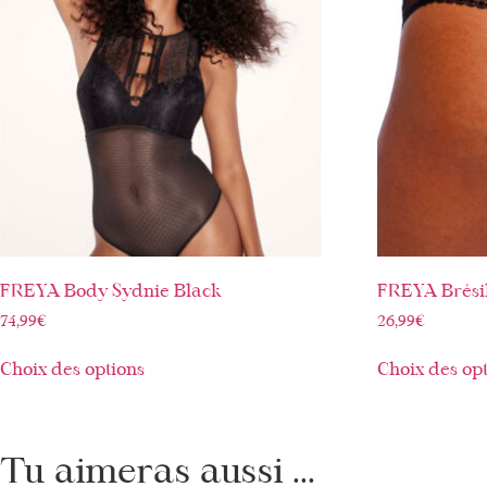
FREYA Body Sydnie Black
FREYA Brésil
74,99
€
26,99
€
Choix des options
Choix des op
Tu aimeras aussi ...