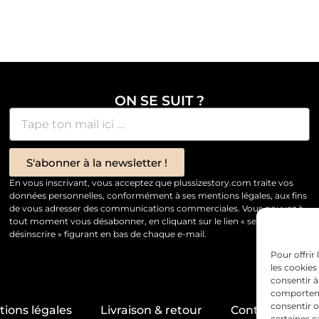
ON SE SUIT ?
S'abonner à la newsletter !
En vous inscrivant, vous acceptez que plussizestory.com traite vos
données personnelles, conformément à ses mentions légales, aux fins
de vous adresser des communications commerciales. Vous pouvez à
tout moment vous désabonner, en cliquant sur le lien « se
désinscrire » figurant en bas de chaque e-mail.
Pour offrir
les cookies
consentir à
comportemen
consentir o
ions légales
Livraison & retour
Contact & servi
certaines c