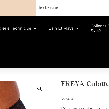
Collants 
ngerie Technique
Bain Et Playa
S / 4XL
FREYA Culotte
29,99
€
Découvrez notre nouveaut