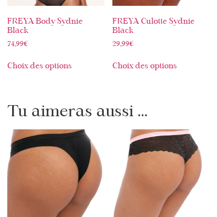
FREYA Body Sydnie
FREYA Culotte Sydnie
Black
Black
74,99
€
29,99
€
Choix des options
Choix des options
Tu aimeras aussi ...