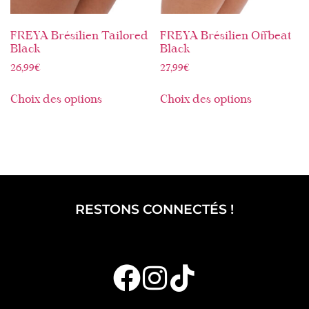
FREYA Brésilien Tailored
FREYA Brésilien Offbeat
Black
Black
26,99
€
27,99
€
Choix des options
Choix des options
RESTONS CONNECTÉS !