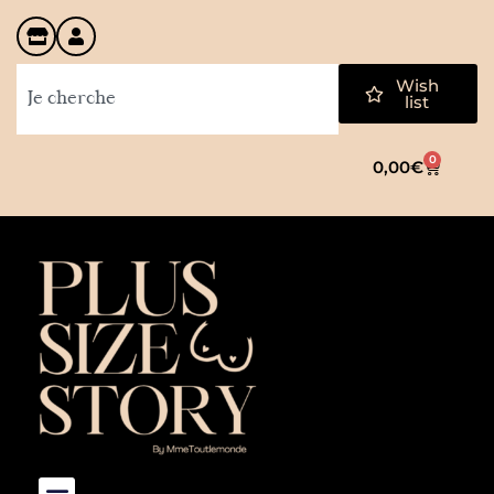
Wish
list
0
0,00
€