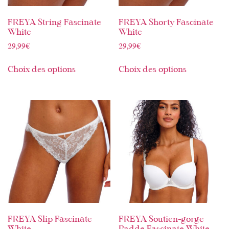
FREYA String Fascinate
FREYA Shorty Fascinate
White
White
29,99
€
29,99
€
Choix des options
Choix des options
FREYA Slip Fascinate
FREYA Soutien-gorge