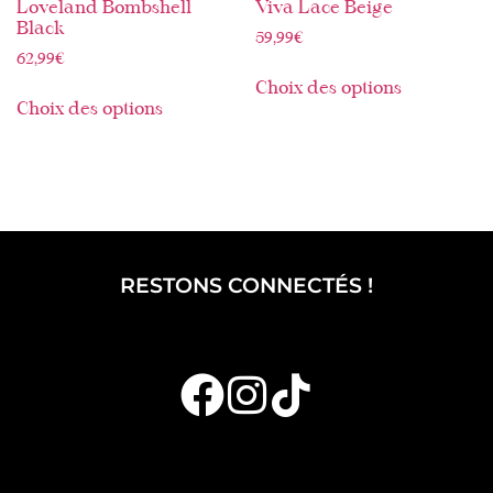
Loveland Bombshell
Viva Lace Beige
Black
59,99
€
62,99
€
Choix des options
Choix des options
RESTONS CONNECTÉS !