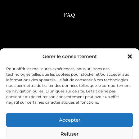
FAQ
Condition générale de vente
Gérer le consentement
Pour offrir les meilleures expériences, nous utilisons des
Mentions légales
Livraison & retour
technologies telles que les cookies pour stocker et/ou accéder aux
informations des appareils. Le fait de consentir à ces technologies
Contact & service client
nous permettra de traiter des données telles que le comportement
de navigation ou les ID uniques sur ce site. Le fait de ne pas
consentir ou de retirer son consentement peut avoir un effet
Politique de cookies (UE)
négatif sur certaines caractéristiques et fonctions.
Déclaration de confidentialité (UE)
Accepter
Imprint
Refuser