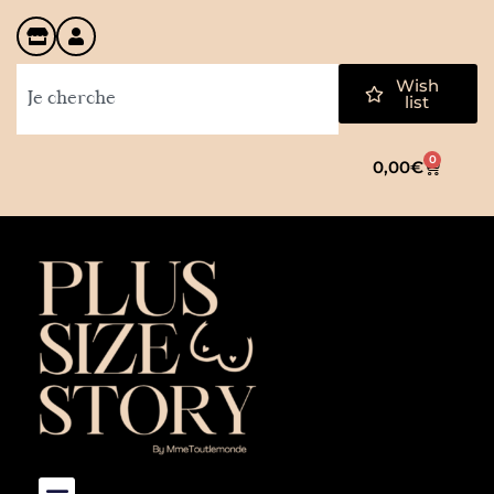
Wish
list
0
0,00
€