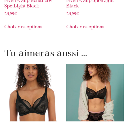
FREYA Slip Echancré
FREYA Slip SpotLight
SpotLight Black
Black
26,99
€
26,99
€
Choix des options
Choix des options
Tu aimeras aussi ...