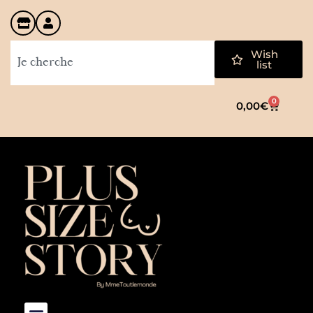
Wish
list
0
0,00
€