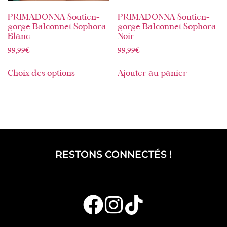
PRIMADONNA Soutien-
PRIMADONNA Soutien-
gorge Balconnet Sophora
gorge Balconnet Sophora
Blanc
Noir
99,99
€
99,99
€
Choix des options
Ajouter au panier
RESTONS CONNECTÉS !