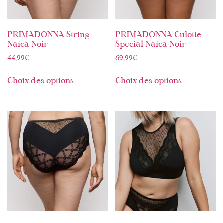
PRIMADONNA String
PRIMADONNA Culotte
Naica Noir
Spécial Naica Noir
44,99
€
69,99
€
Choix des options
Choix des options