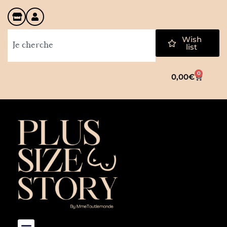
Wish
list
0
0,00
€