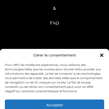
&
FAQ
Condition générale de vente
Gérer le consentement
Pour offrir les meilleures expériences, nous utilisons des
Mentions légales
Livraison & retour
technologies telles que les cookies pour stocker et/ou accéder aux
informations des appareils. Le fait de consentir à ces technologies
Contact & service client
nous permettra de traiter des données telles que le comportement
de navigation ou les ID uniques sur ce site. Le fait de ne pas
consentir ou de retirer son consentement peut avoir un effet
Politique de cookies (UE)
négatif sur certaines caractéristiques et fonctions.
Déclaration de confidentialité (UE)
Accepter