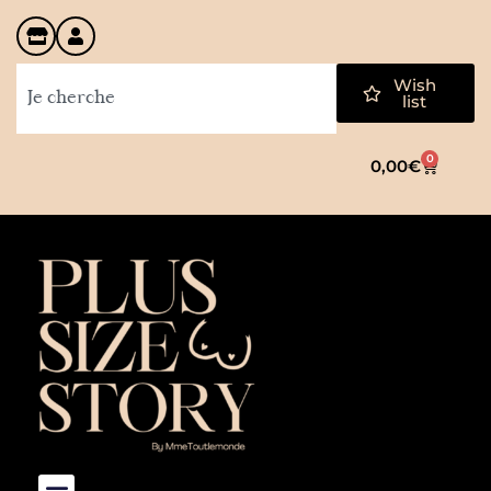
Wish
list
0
0,00
€