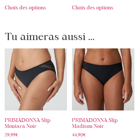
Choix des options
Choix des options
Tu aimeras aussi ...
PRIMADONNA Slip
PRIMADONNA Slip
Montara Noir
Madison Noir
29,99
€
44,90
€