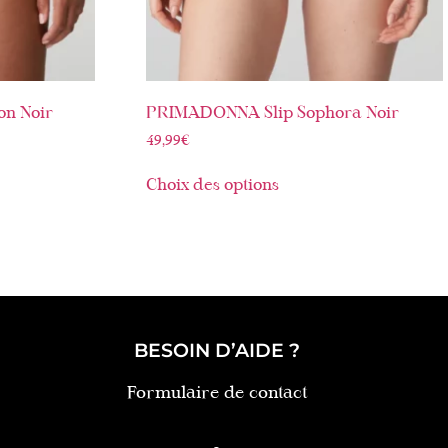
n Noir
PRIMADONNA Slip Sophora Noir
49,99
€
Choix des options
BESOIN D’AIDE ?
Formulaire de contact