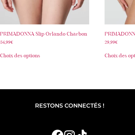
PRIMADONNA Slip Orlando Charbon
PRIMADONNA 
54,99
€
29,99
€
Choix des options
Choix des op
RESTONS CONNECTÉS !