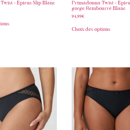
wist – Epirus Slip Blanc
Primadonna Twist – Epiru
gorge Rembourré Blanc
94,99
€
tions
Choix des options