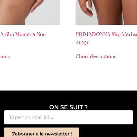
Slip Montara Noir
PRIMADONNA Slip Madiso
44,90
€
tions
Choix des options
ON SE SUIT ?
S'abonner à la newsletter !