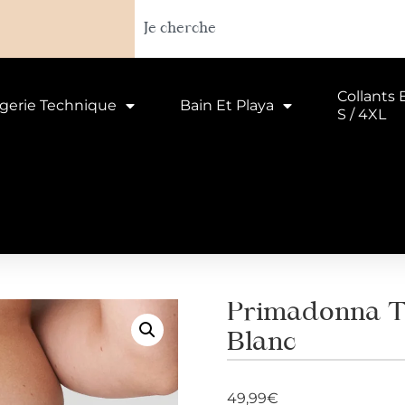
Collants 
ngerie Technique
Bain Et Playa
S / 4XL
Primadonna Tw
Blanc
49,99
€