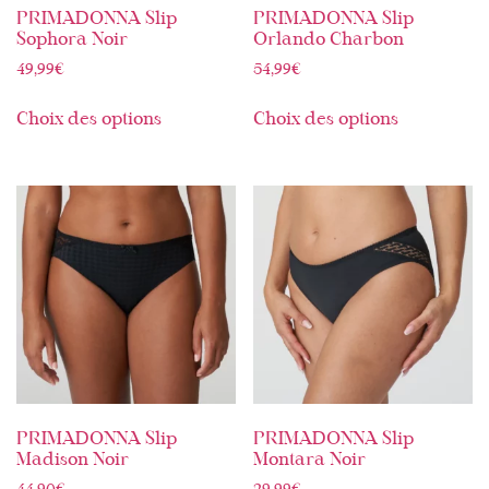
PRIMADONNA Slip
PRIMADONNA Slip
Sophora Noir
Orlando Charbon
49,99
€
54,99
€
Choix des options
Choix des options
PRIMADONNA Slip
PRIMADONNA Slip
Madison Noir
Montara Noir