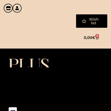
Wish
list
0
0,00
€