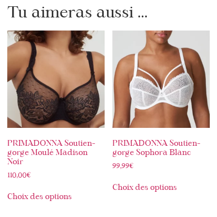
Tu aimeras aussi ...
PRIMADONNA Soutien-
PRIMADONNA Soutien-
gorge Moulé Madison
gorge Sophora Blanc
Noir
99,99
€
110,00
€
Choix des options
Choix des options