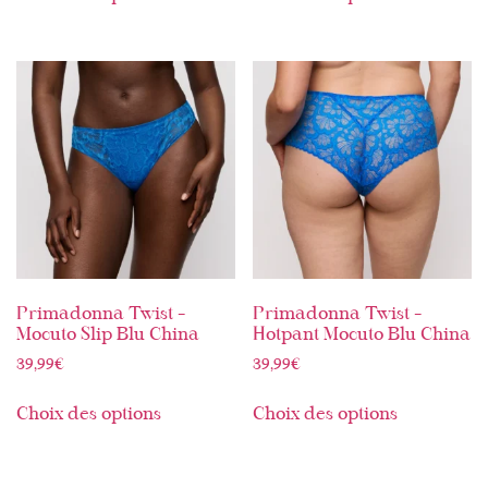
Primadonna Twist –
Primadonna Twist –
Mocuto Slip Blu China
Hotpant Mocuto Blu China
39,99
€
39,99
€
Choix des options
Choix des options