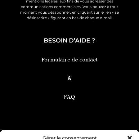
mentions légales, aux fins de vous adresser des
communications commerciales. Vous pouvez à tout
moment vous désabonner, en cliquant sur le lien « se
désinscrire » figurant en bas de chaque e-mail.
BESOIN D’AIDE ?
Formulaire de contact
&
FAQ
Condition générale de vente
Gérer le consentement