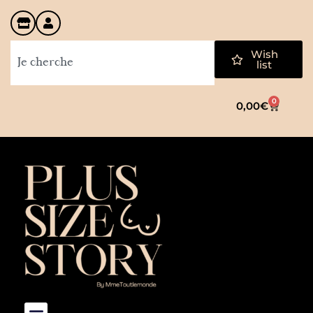
Wish
list
0
0,00
€