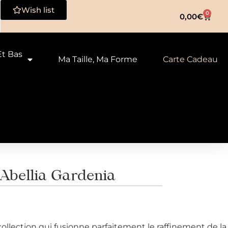
Wish list
0
0,00
€
Et Bas
Ma Taille, Ma Forme
Carte Cadeau
bellia Gardenia
collection qui fusionne parfaitement le raffinement de la