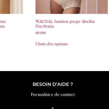
ans
WACOAL Soutien-gorge Abellia
nia
Gardenia
69,99
€
Choix des options
BESOIN D’AIDE ?
Formulaire de contact
&