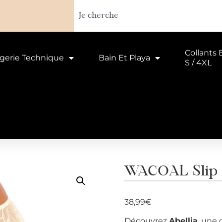
Collants 
ngerie Technique
Bain Et Playa
S / 4XL
WACOAL Slip A
38,99
€
Découvrez
Abellia
, une 