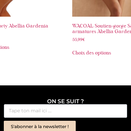
ty Abellia Gardenia
WACOAL Soutien-gorge S
armatures Abellia Garde
55,99
€
tions
Choix des options
ON SE SUIT ?
S'abonner à la newsletter !