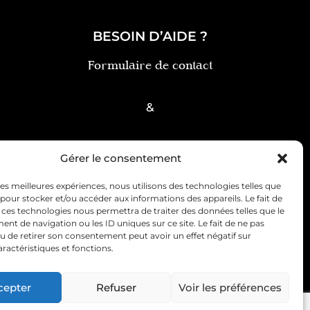
BESOIN D’AIDE ?
Formulaire de contact
&
FAQ
Gérer le consentement
 les meilleures expériences, nous utilisons des technologies telles que
 pour stocker et/ou accéder aux informations des appareils. Le fait de
 ces technologies nous permettra de traiter des données telles que le
t de navigation ou les ID uniques sur ce site. Le fait de ne pas
u de retirer son consentement peut avoir un effet négatif sur
ce client
Politique de cookies (UE)
aractéristiques et fonctions.
cepter
Refuser
Voir les préférences