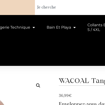
Collants 
ngerie Technique
Bain Et Playa
S / 4XL
WACOAL Tang
36,99
€
Enveloppez-vous dan