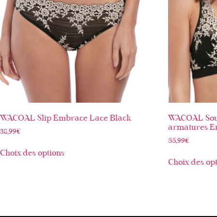
WACOAL Slip Embrace Lace Black
WACOAL Sout
armatures E
38,99
€
55,99
€
Choix des options
Choix des op