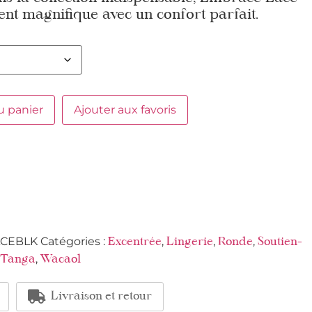
ent magnifique avec un confort parfait.
u panier
Ajouter aux favoris
CEBLK
Catégories :
,
,
,
Excentrée
Lingerie
Ronde
Soutien-
,
/ Tanga
Wacaol
Livraison et retour