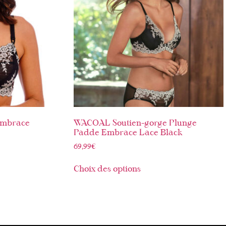
Embrace
WACOAL Soutien-gorge Plunge
Padde Embrace Lace Black
69,99
€
Choix des options