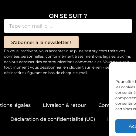
ON SE SUIT ?
S'abonner à la newsletter !
En vous inscrivant, vous acceptez que plussizestory.com traite vos
données personnelles, conformément à ses mentions légales, aux fins
de vous adresser des communications commerciales. Vous pouvez à
tout moment vous désabonner, en cliquant sur le lien « se
désinscrire » figurant en bas de chaque e-mail.
Pour offrir
les cookies
consentir à
comportemen
consentir o
ions légales
Livraison & retour
Contact & servi
certaines c
Déclaration de confidentialité (UE)
Imprint
Ac