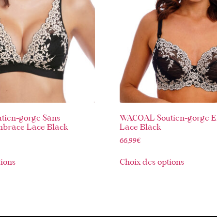
ien-gorge Sans
WACOAL Soutien-gorge 
nbrace Lace Black
Lace Black
66,99
€
tions
Choix des options