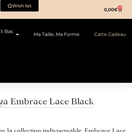
Wish list
0
0,00
€
Et Bas
Ma Taille, Ma Forme
Carte Cadeau
a Embrace Lace Black
s la collection indispensable, Embrace Lace