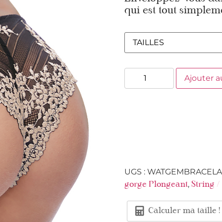
qui est tout simplem
Ajouter a
UGS :
WATGEMBRACELA
,
gorge Plongeant
String 
Calculer ma taille !