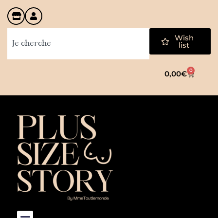
Wish
list
0
0,00
€