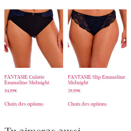
FANTASIE Culotte
FANTASIE Slip Emmaline
Emmaline Midnight
Midnight
34,99
€
29,99
€
Choix des options
Choix des options