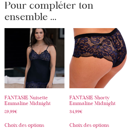
Pour compléter ton
ensemble ...
FANTASIE Nuisette
FANTASIE Shorty
Emmaline Midnight
Emmaline Midnight
89,99
€
34,99
€
Choix des options
Choix des options