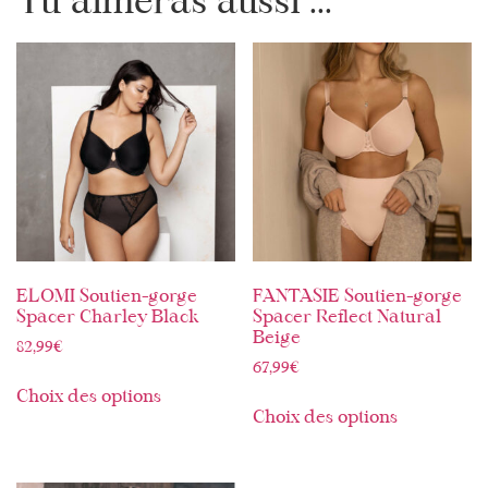
Tu aimeras aussi ...
ELOMI Soutien-gorge
FANTASIE Soutien-gorge
Spacer Charley Black
Spacer Reflect Natural
Beige
82,99
€
67,99
€
Choix des options
Choix des options