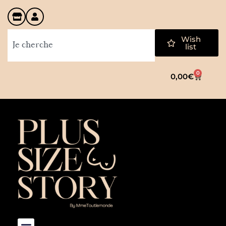
Wish
list
0
0,00
€