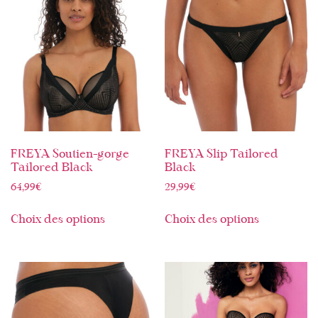
FREYA Soutien-gorge
FREYA Slip Tailored
Tailored Black
Black
64,99
€
29,99
€
Choix des options
Choix des options