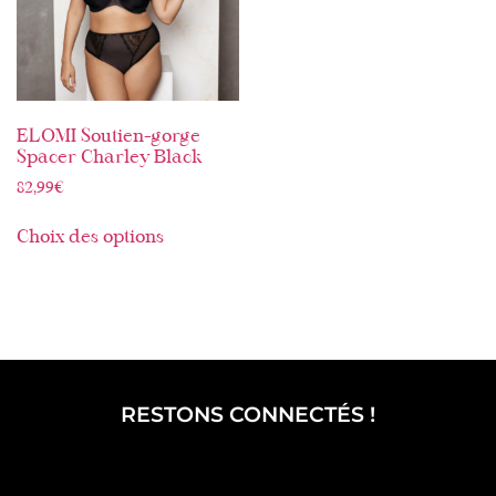
ELOMI Soutien-gorge
Spacer Charley Black
82,99
€
Choix des options
RESTONS CONNECTÉS !