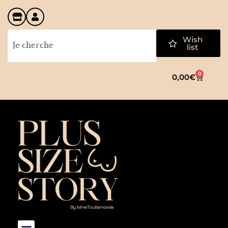
Wish
list
0
0,00
€