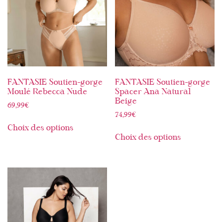
FANTASIE Soutien-gorge
FANTASIE Soutien-gorge
Moulé Rebecca Nude
Spacer Ana Natural
Beige
69,99
€
74,99
€
Choix des options
Choix des options