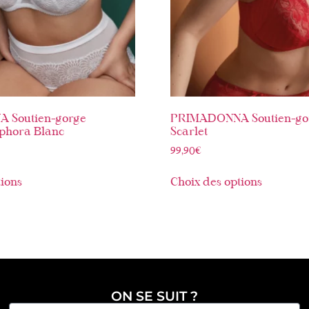
 Soutien-gorge
PRIMADONNA Soutien-go
ophora Blanc
Scarlet
99,90
€
tions
Choix des options
ON SE SUIT ?