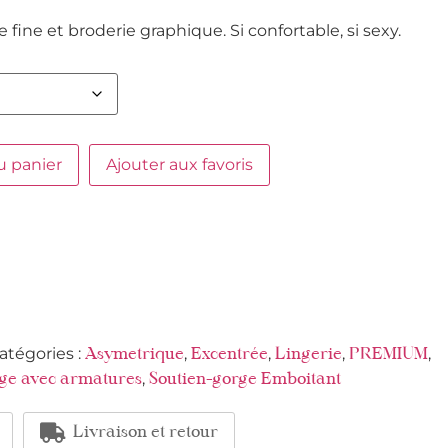
fine et broderie graphique. Si confortable, si sexy.
u panier
Ajouter aux favoris
atégories :
,
,
,
,
Asymetrique
Excentrée
Lingerie
PREMIUM
,
rge avec armatures
Soutien-gorge Emboitant
Livraison et retour