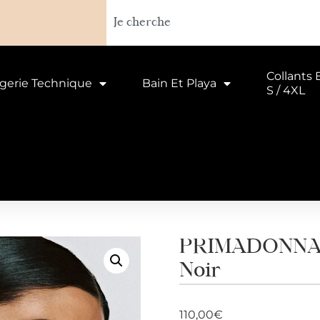
Collants 
ngerie Technique
Bain Et Playa
S / 4XL
PRIMADONNA S
Noir
110,00
€