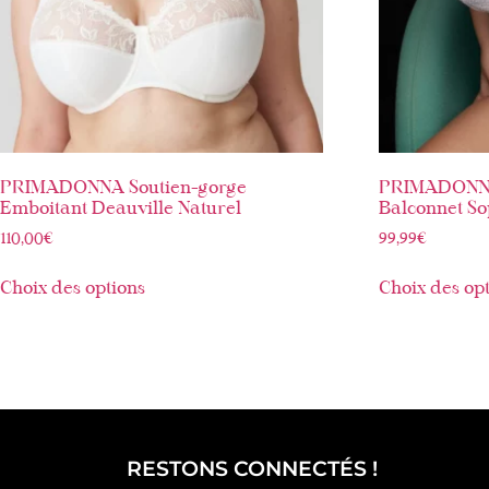
PRIMADONNA Soutien-gorge
PRIMADONNA
Emboitant Deauville Naturel
Balconnet S
110,00
€
99,99
€
Choix des options
Choix des op
RESTONS CONNECTÉS !