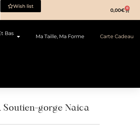
Wish list
0
0,00
€
Et Bas
Ma Taille, Ma Forme
Carte Cadeau
outien-gorge Naica