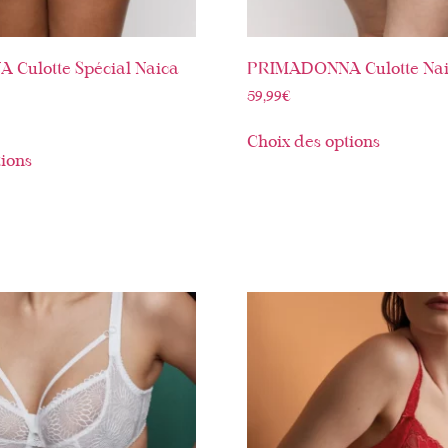
Culotte Spécial Naica
PRIMADONNA Culotte Nai
59,99
€
Choix des options
tions