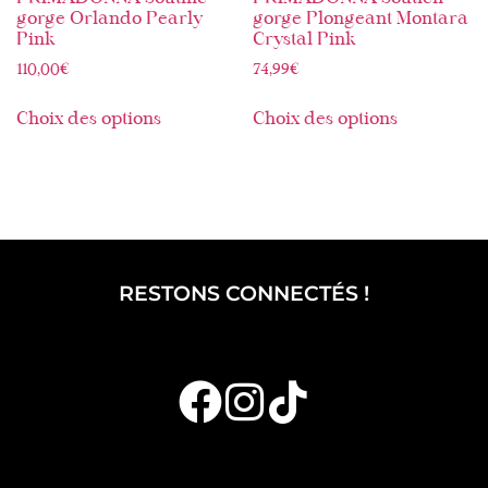
gorge Orlando Pearly
gorge Plongeant Montara
Pink
Crystal Pink
110,00
€
74,99
€
Choix des options
Choix des options
RESTONS CONNECTÉS !