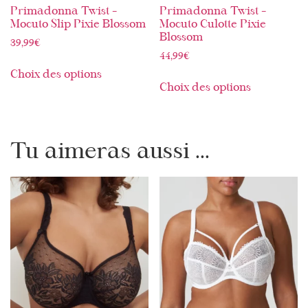
Primadonna Twist –
Primadonna Twist –
Mocuto Slip Pixie Blossom
Mocuto Culotte Pixie
Blossom
39,99
€
44,99
€
Choix des options
Choix des options
Tu aimeras aussi ...