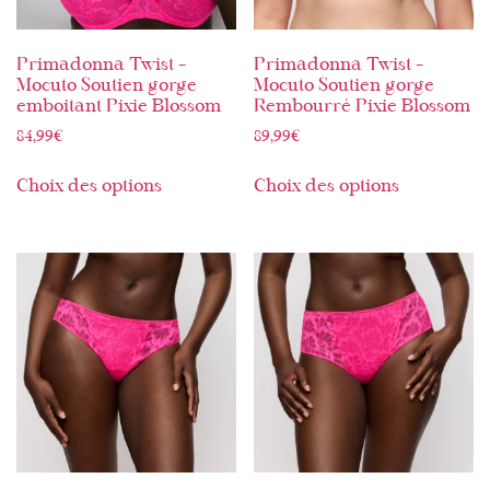
Primadonna Twist –
Primadonna Twist –
Mocuto Soutien gorge
Mocuto Soutien gorge
emboitant Pixie Blossom
Rembourré Pixie Blossom
84,99
€
89,99
€
Choix des options
Choix des options