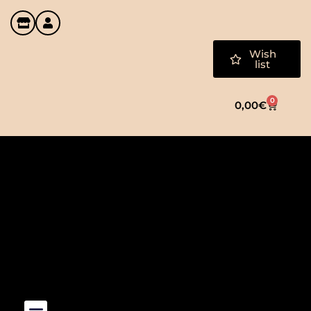
Wish
list
0
0,00
€