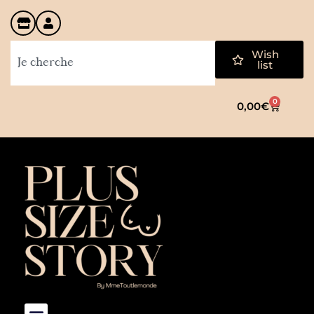
Wish
list
0
0,00
€