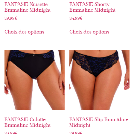
FANTASIE Nuisette
FANTASIE Shorty
Emmaline Midnight
Emmaline Midnight
89,99
€
34,99
€
Choix des options
Choix des options
FANTASIE Culotte
FANTASIE Slip Emmaline
Emmaline Midnight
Midnight
34,99
€
29,99
€