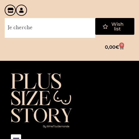
Wish
list
0
0,00
€