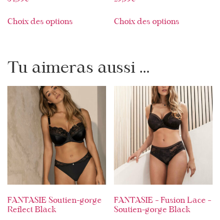
Choix des options
Choix des options
Tu aimeras aussi ...
FANTASIE Soutien-gorge
FANTASIE – Fusion Lace –
Reflect Black
Soutien-gorge Black