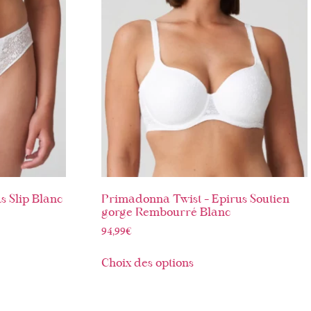
s Slip Blanc
Primadonna Twist – Epirus Soutien
gorge Rembourré Blanc
94,99
€
Choix des options