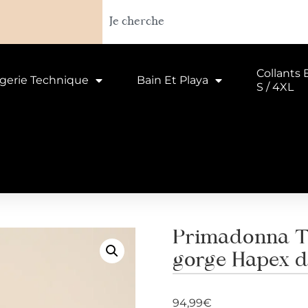
Collants 
ngerie Technique
Bain Et Playa
S / 4XL
Primadonna Tw
gorge Hapex d
94,99
€