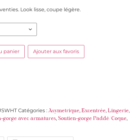
eventies. Look lisse, coupe légère.
u panier
Ajouter aux favoris
USWHT
Catégories :
,
,
,
Asymetrique
Excentrée
Lingerie
,
,
n-gorge avec armatures
Soutien-gorge Paddé/Coque