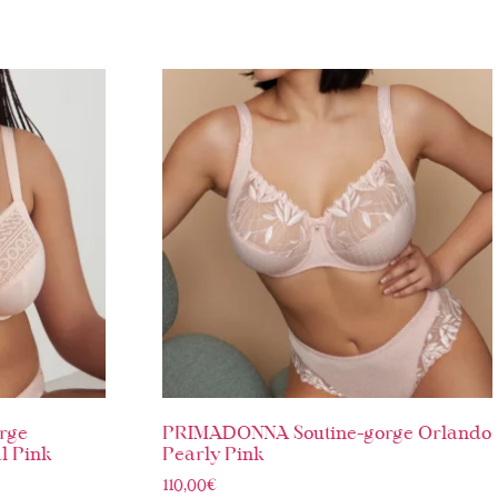
rge
PRIMADONNA Soutine-gorge Orlando
l Pink
Pearly Pink
110,00
€