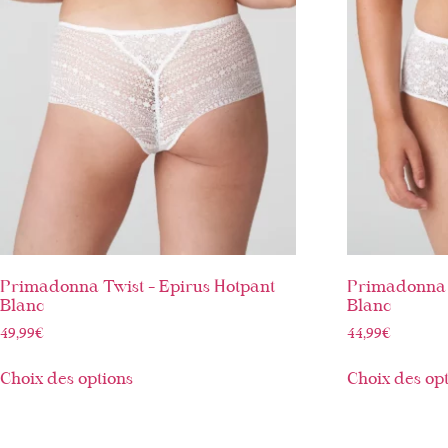
Primadonna Twist – Epirus Hotpant
Primadonna T
Blanc
Blanc
49,99
€
44,99
€
Choix des options
Choix des op