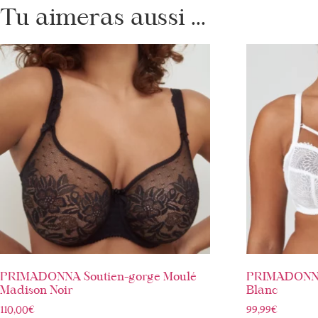
Tu aimeras aussi ...
PRIMADONNA Soutien-gorge Moulé
PRIMADONNA
Madison Noir
Blanc
110,00
€
99,99
€