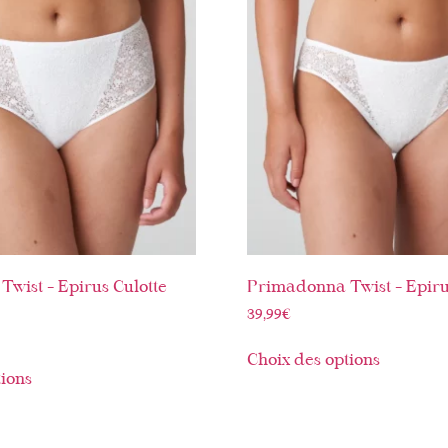
wist – Epirus Culotte
Primadonna Twist – Epiru
39,99
€
Choix des options
tions