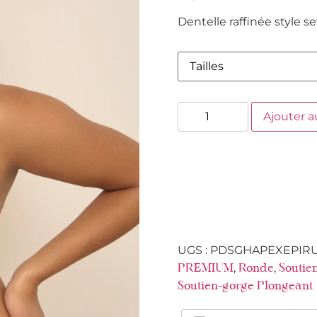
Dentelle raffinée style s
Ajouter a
UGS :
PDSGHAPEXEPIR
,
,
PREMIUM
Ronde
Soutie
Soutien-gorge Plongeant