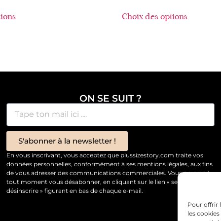
tions
Choix des options
ON SE SUIT ?
S'abonner à la newsletter !
En vous inscrivant, vous acceptez que plussizestory.com traite vos
données personnelles, conformément à ses mentions légales, aux fins
de vous adresser des communications commerciales. Vous pouvez à
tout moment vous désabonner, en cliquant sur le lien « se
désinscrire » figurant en bas de chaque e-mail.
Pour offrir
les cookies