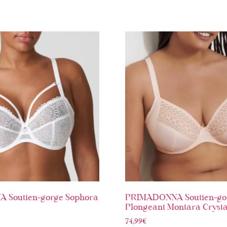
 Soutien-gorge Sophora
PRIMADONNA Soutien-go
Plongeant Montara Crysta
74,99
€